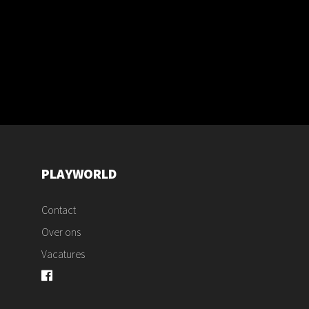
PLAYWORLD
Contact
Over ons
Vacatures