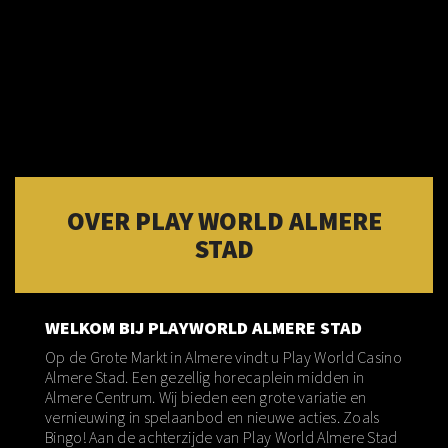
OVER PLAY WORLD ALMERE
STAD
WELKOM BIJ PLAYWORLD ALMERE STAD
Op de Grote Markt in Almere vindt u Play World Casino
Almere Stad. Een gezellig horecaplein midden in
Almere Centrum. Wij bieden een grote variatie en
vernieuwing in spelaanbod en nieuwe acties. Zoals
Bingo! Aan de achterzijde van Play World Almere Stad