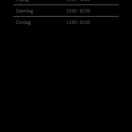
Zaterdag
10:00 - 02:00
Zondag
13:00 - 02:00