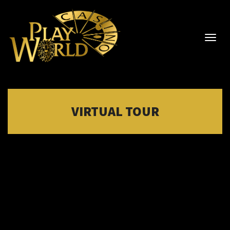
Toggl
navig
VIRTUAL TOUR