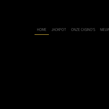
HOME
JACKPOT
ONZE CASINO'S
NIEU